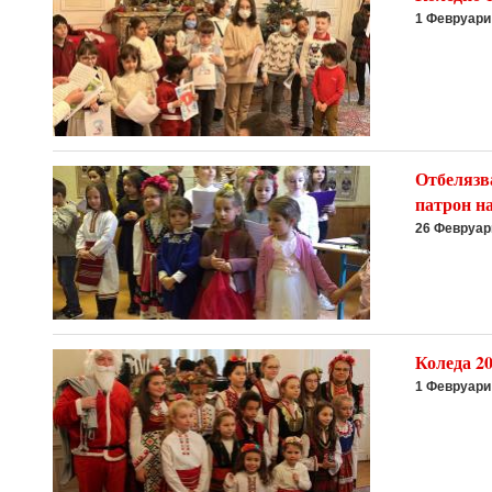
1 Февруари
Отбелязва
патрон н
26 Февруар
Коледа 2
1 Февруари