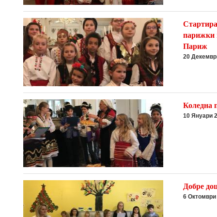
Стартира
парижки 
Париж
20 Декемвр
Коледна 
10 Януари 
Добре до
6 Октомври