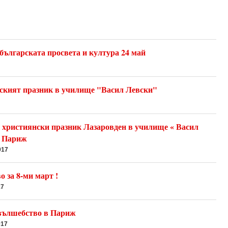
българската просвета и култура 24 май
ският празник в училище "Васил Левски"
 християнски празник Лазаровден в училище « Васил
, Париж
017
 за 8-ми март !
17
вълшебство в Париж
017