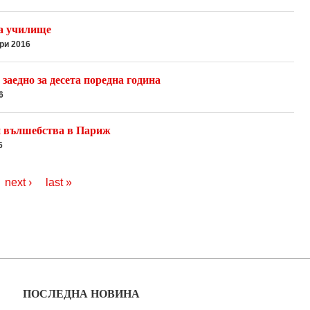
а училище
ри 2016
заедно за десета поредна година
6
 вълшебства в Париж
6
next ›
last »
ПОСЛЕДНА НОВИНА