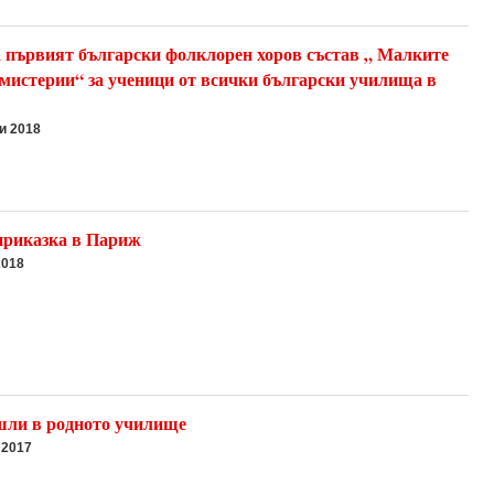
 първият български фолклорен хоров състав „ Малките
мистерии“ за ученици от всички български училища в
и 2018
приказка в Париж
2018
шли в родното училище
 2017