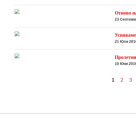
Отново н
23 Септемв
Успяваме 
21 Юли 201
Пролетни
10 Юни 201
СТРАНИЦИ
1
2
3