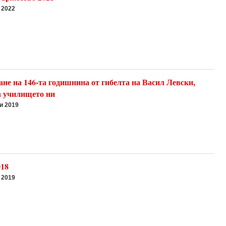
 2022
не на 146-та годишнина от гибелта на Васил Левски,
а училището ни
и 2019
018
 2019