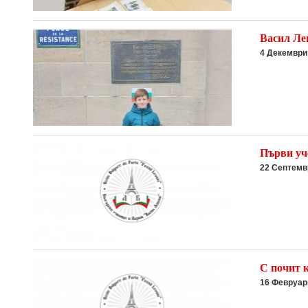
Васил Ле
4 Декември
Първи уче
22 Септемв
С почит к
16 Февруар