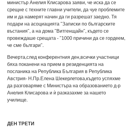
министър Анелия Клисарова заяви, че иска да се
срещне с техните главни учители, да чуе проблемите
им и да намерят начин да ги разрешат заедно. Тя
подари на асоциацията "Записки по българските
въстания", а на дома "Витгенщайн", където се
провеждаше срещата - "1000 причини да се гордеем,
че сме българи".
Вечерта,след конферентния ден,всички участници
бяха поканени на прием в резиденцията на
посланика на Република България в Република
Австрия- Н.Пр.Елена Шекерлетова,където успяхме
да разговаряме с Министъра на образованието д-р
Анелия Клисарова и ѝ разказахме за нашето
училище.
ДЕН ТРЕТИ