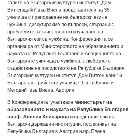
залите на Българския културен институт „Дом
Витгенщайн” във Виена представители на 35
училища с преподаване на български език в
чужбина дискутирахме по въпроси, свързани с
проблемите за качественото изучаване на
българския език в чужбина. Конференцията се
организира от Министерството на образованието и
науката на Република България и Асоциацията на
българските училища в чужбина, с любезното
съдействие на посолството на Република България,
Българския културен институт „Дом Витгенщайн” и
Българо-австрийското училище „Св.св.Кирил и
Методий” във Виена, Австрия.
В Конференцията участваха
министърът на
образованието и науката на Република България
проф. Анелия Клисарова
и представители на
български държавни институции, посланикът на
Република България в Австрия н.пр. Елена