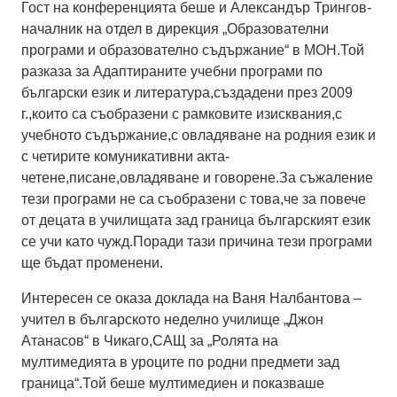
Гост на конференцията беше и Александър Трингов-
началник на отдел в дирекция „Образователни
програми и образователно съдържание“ в МОН.Той
разказа за Адаптираните учебни програми по
български език и литература,създадени през 2009
г.,които са съобразени с рамковите изисквания,с
учебното съдържание,с овладяване на родния език и
с четирите комуникативни акта-
четене,писане,овладяване и говорене.За съжаление
тези програми не са съобразени с това,че за повече
от децата в училищата зад граница българският език
се учи като чужд.Поради тази причина тези програми
ще бъдат променени.
Интересен се оказа доклада на Ваня Налбантова –
учител в българското неделно училище „Джон
Атанасов“ в Чикаго,САЩ за „Ролята на
мултимедията в уроците по родни предмети зад
граница“.Той беше мултимедиен и показваше