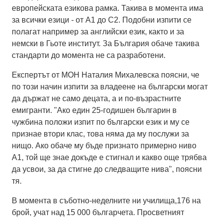
европейската езикова рамка. Такива в момента има
за всички езици - от А1 до С2. Подобни изпити се
полагат например за английски език, както и за
немски в Гьоте институт. За България обаче такива
стандарти до момента не са разработени.
Експертът от МОН Наталия Михалевска поясни, че
по този начин изпити за владеене на български могат
да държат не само децата, а и по-възрастните
емигранти. "Ако един 25-годишен българин в
чужбина положи изпит по български език и му се
признае втори клас, това няма да му послужи за
нищо. Ако обаче му бъде признато примерно ниво
А1, той ще знае докъде е стигнал и какво още трябва
да усвои, за да стигне до следващите нива", поясни
тя.
В момента в съботно-неделните ни училища,176 на
брой, учат над 15 000 българчета. Просветният