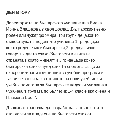
ДЕН ВТОРИ
Директорката на българското училище във Виена,
Ирина Владикова в своя доклад „Българският език-
роден или чужд“ формира три групи деца,които
съществуват в неделните училища-1 гр.-деца,за
които роден език е българския,2 гр.-двуезични-
говорят и двата езика /български и езика на
страната,в която живеят/ и 3 гр.-деца,за които
българския език е чужд език.Тя спомена също за
синхронизирани изисквания за учебни програми и
заяви,че започва изготвянето на нови учебници и
учебни помагала за българските неделни училища в
чужбина /в групата по бълг.език 1-4 клас е включена и
Пламена Ерон/.
Държавата започва да разработва за първи път и
стандарти за владеене на български език от