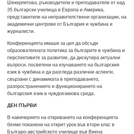
Шекерлетова, ръководители и преподаватели от над
35 български училища в Европа и Америка,
представители на неправителствени организации, на
академични центрове от България и чужбина и
журналисти.
Конференцията имаше за цел да обсъди
образователната политика за българите в чужбина и
перспективите за развитие, да дискутира актуални
въпроси, посветени на изучаването на българския
език в чужбина и да разгледа различни аспекти,
свързани с динамиката в преподаването,
разпространението и функционирането на
българския език в чуждоезикова среда.
ДЕН ПЪРВИ
В навечерието на откриването на конференцията
бяхме поканени на открит урок във втори клас в
Българо-австрийското училище във Виена