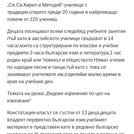
„Св.Св.Кирил и Методий“-училище с
традиции,открито преди 20 години и наброяващо
повече от 220 ученика.
Децата посещават всеки следобяд учебните занятия
/тъй като в австийското училище свършват в 14
часа/,които са структурирани по класове и учебни
предмети-3 часа български език и литература,1 час
роден край или Човекът и обществото.Нямат ателие
по народни песни и танци,тъй като с това се
занимават учителките им,отделяйки малко време в
края на учебния ден.
Темата на урока-„Видове изречения по цел на
изказване“
Констатация-класът се състои от 13 деца,децата
владеят перфектно български език,учебният
материал е представен като в редовно българско