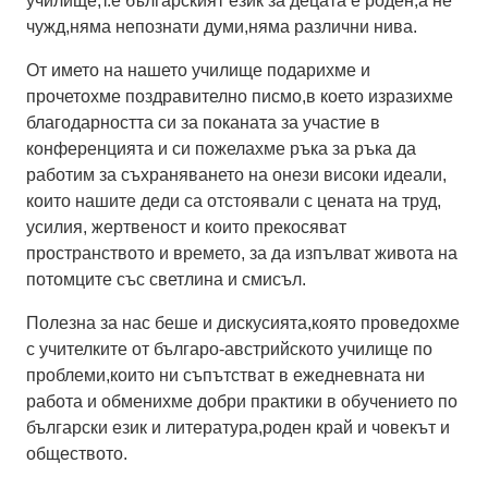
училище,т.е българският език за децата е роден,а не
чужд,няма непознати думи,няма различни нива.
От името на нашето училище подарихме и
прочетохме поздравително писмо,в което изразихме
благодарността си за поканата за участие в
конференцията и си пожелахме ръка за ръка да
работим за съхраняването на онези високи идеали,
които нашите деди са отстоявали с цената на труд,
усилия, жертвеност и които прекосяват
пространството и времето, за да изпълват живота на
потомците със светлина и смисъл.
Полезна за нас беше и дискусията,която проведохме
с учителките от българо-австрийското училище по
проблеми,които ни съпътстват в ежедневната ни
работа и обменихме добри практики в обучението по
български език и литература,роден край и човекът и
обществото.